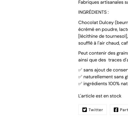
Fabriques artisanales 
INGRÉDIENTS :
Chocolat Dulcey (beurr
écrémé en poudre, lac
[lécithine de tournesol],
soufflé à l'air chaud, ca
Peut contenir des grain
ainsi que des
traces d'
✅ sans ajout de conser
✅ naturellement sans g
✅ ingrédients 100% nat
L'article est en stock
Twitter
Par