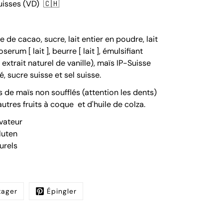
suisses (VD)
🇨🇭
e de cacao, sucre,
lait
entier en poudre,
lait
toserum [
lait
], beurre [
lait
], émulsifiant
 extrait naturel de vanille),
maïs IP-Suisse
fé, sucre suisse et sel suisse.
s de maïs non soufflés (attention les dents)
autres fruits à coque
et d'huile de colza.
vateur
luten
urels
tager
Épingler