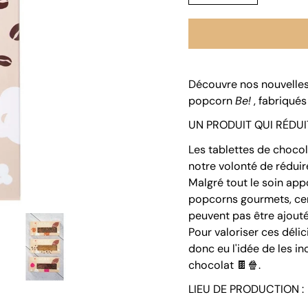
de
variante
quantité
Découvre nos nouvelle
popcorn
Be!
, fabriqués
UN PRODUIT QUI RÉDUI
Les tablettes de choco
notre volonté de réduir
Malgré tout le soin appo
popcorns gourmets, ce
peuvent pas être ajout
Pour valoriser ces déli
donc eu l'idée de les 
chocolat 🍫🍿.
LIEU DE PRODUCTION :