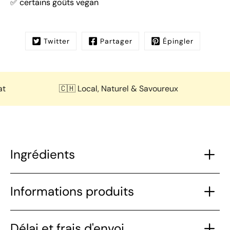
✅ certains goûts vegan
Twitter
Partager
Épingler
🇨🇭 Local, Naturel & Savoureux
🌽 
Ingrédients
Informations produits
Délai et frais d'envoi