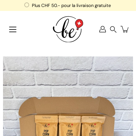
Aller
Plus
CHF 50
.- pour la livraison gratuite
au
contenu
Recherche
Ouvrir
la
visionneuse
d'images