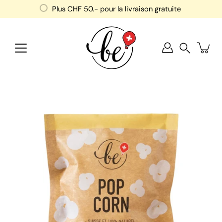
Aller
Plus
CHF 50
.- pour la livraison gratuite
au
contenu
Recherche
Ouvrir
la
visionneuse
d'images