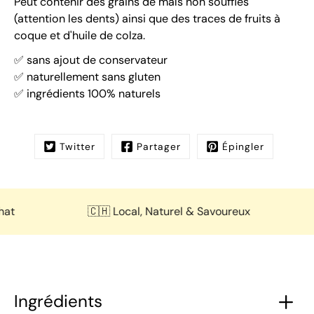
Peut contenir des grains de maïs non soufflés
(attention les dents) ainsi que des
traces de fruits à
coque
et d'huile de colza.
✅ sans ajout de conservateur
✅ naturellement sans gluten
✅ ingrédients 100% naturels
Twitter
Partager
Épingler
🇨🇭 Local, Naturel & Savoureux

Ingrédients