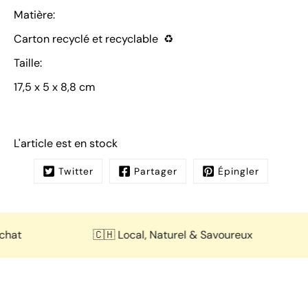
Matière:
Carton
recyclé et recyclable
♻️
Taille:
17,5 x 5 x 8,8 cm
L'article est en stock
Twitter
Partager
Épingler
t
🇨🇭 Local, Naturel & Savoureux