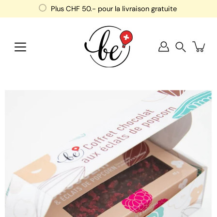
Aller
Plus
CHF 50
.- pour la livraison gratuite
au
contenu
Recherche
Ouvrir
la
visionneuse
d'images