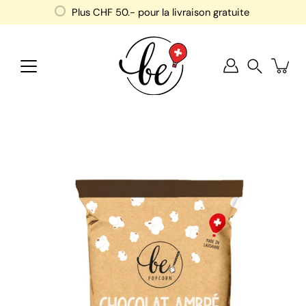
Aller
Plus
CHF 50
.- pour la livraison gratuite
au
contenu
Recherche
Ouvrir
la
visionneuse
d'images