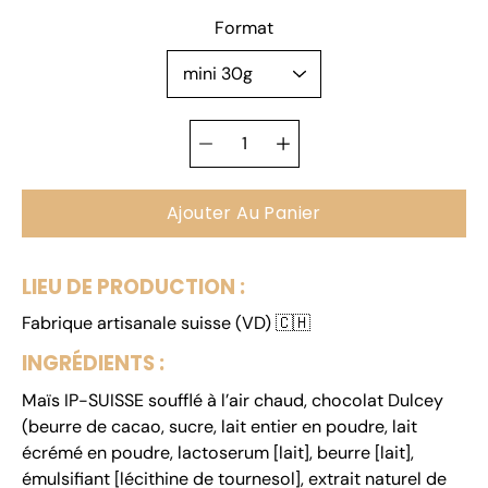
Sélectionnez une
Format
variante
Sélecteur de
quantité
Ajouter Au Panier
LIEU DE PRODUCTION :
Fabrique artisanale suisse (VD)
🇨🇭
INGRÉDIENTS :
Maïs
IP-SUISSE
soufflé à l’air chaud, chocolat Dulcey
(beurre de cacao, sucre,
lait
entier en poudre,
lait
écrémé en poudre, lactoserum [
lait
], beurre [
lait
],
émulsifiant [lécithine de tournesol], extrait naturel de