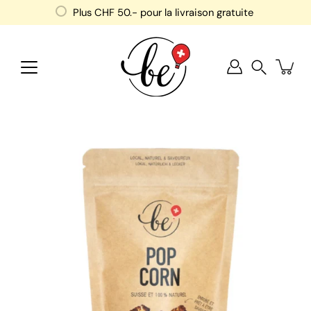
Aller
Plus
CHF 50
.- pour la livraison gratuite
au
contenu
Recherche
Ouvrir
la
visionneuse
d'images