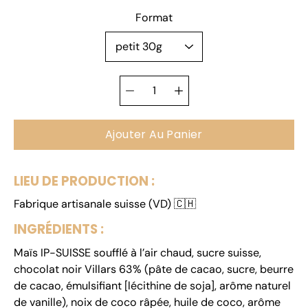
Sélectionnez une
Format
variante
Sélecteur de
quantité
Ajouter Au Panier
LIEU DE PRODUCTION :
Fabrique artisanale suisse (VD)
🇨🇭
INGRÉDIENTS :
Maïs
IP-SUISSE soufflé à l’air chaud, sucre suisse,
chocolat noir Villars 63% (pâte de cacao, sucre, beurre
de cacao, émulsifiant [lécithine de
soja
], arôme naturel
de vanille), noix de coco râpée, huile de coco, arôme